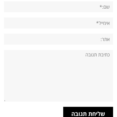
שם:*
אימייל*
אתר:
תגובה: