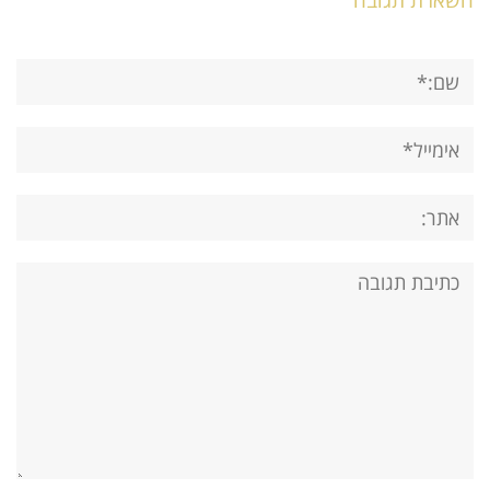
השארת תגובה
שם:*
אימייל*
אתר:
תגובה: