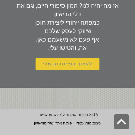
אז מה יהיה לנו? המון סיפורי חיים, וגם את
כלי הריאיון
כמפתח ייחודי ליצירת תוכן
שיווקי לעסק שלכם.
אף פעם לא משעמם כאן.
אה, והטישו עלי.
לעמוד הפייסבוק שלי
כל הזכויות שמורות לנֹֹֹגה שנער-שויער
גלילה
עיצוב: מורן עבודי | פיתוח אתר: שירי מור-אייזן
לראש