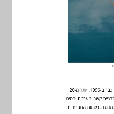
ר
"Content is king" (תוכן הוא המלך), אמר ביל גייטס, המייסד והבעלים של חברת "מייקרוסופט", כבר ב-1996. יותר מ-20
 לבניית קשר ומערכות יחסים