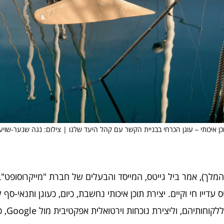
כן איכותי – עוגן הכרחי בבניית הקשר עם קהל היעד שלנו | צילום: נֹגה שנער-שויע
דייו חי וקיים. יצירת תוכן איכותי נחשבת, כיום, כעוגן ותנאי-סף
, וליצירת נוכחות וירטואלית אפקטיבית מול Google, כמו גם ברשתות החברתיות.