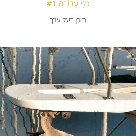
כְּלֵי עֲבוֹדָה #1
תוכן בעל ערך