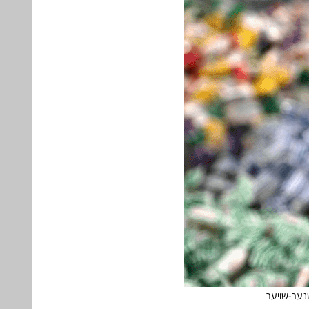
שנער-שויער