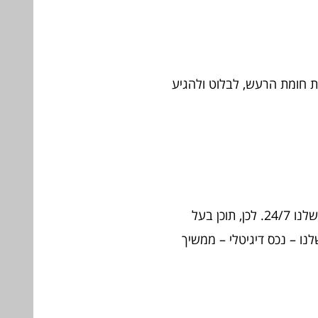
את חומת הרעש, לבלוט ולהגיע
אתרי האינטרנט, הדפים העסקיים והפרופיל האישי שלנו ברשתות החברתיות זמינים לקהל היעד שלנו 24/7. לכן, תוכן בעל
לנו – נכס דיגיטלי – ממשיך