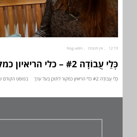
12:19
אין תגובות
Nog-adm
כְּלֵי עֲבוֹדָה #2 – כלי הריאיון כמקור לתוכן בעל ערך
כְּלֵי עֲבוֹדָה #2 כלי הריאיון כמקור לתוכן בעל ערך בפוסט הקודם שלי בסדרת "כְּלֵי עֲבוֹדָה", עסקתי במונח תוכן בעל
ה