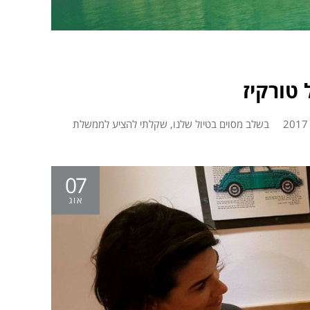
 טורקיז
07
אוג