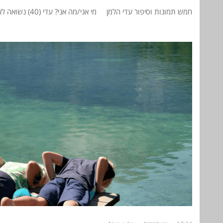
חמש תמונות וסיפור עדי הלמן מי אני/מה אני? עדי (40) נשואה לאיל (43) ואמא לארבעה בנים: אימרי (11), מעין (7), מורי