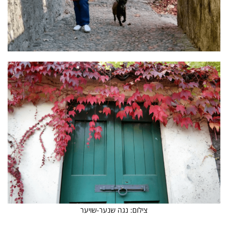
צילום: נגה שנער-שויער