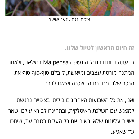
צילום: נגה שנער-שויער
זה היום הראשון לטיול שלנו.
זה עתה נחתנו בנמל התעופה Malpensa במילאנו, ולאחר
המתנה מורטת עצבים ומייאשת, קיבלנו סוף-סוף סוף את
הרכב שלנו מחברת ההשכרה ויצאנו לדרך.
ואני, את כל השבועות האחרונים ביליתי בציפייה נרגשת
למפגש עם השלכת האיטלקית, ובתחינה לבורא עולם ושאר
ישויות עליונות שלא ינשירו את כל העלים בטרם עת, שיחכו
עד שאגיע.