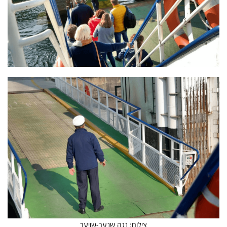
צילום: נגה שנער-שויער