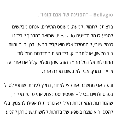
Bellagio – "הפנינה של אגם קומו".
ברצותנו לחמוק, קמעה, מעומס התיירים, אנחנו מבקשים
להגיע לנמל הדייגים Pescallo, שתואר במדריך שבידינו
כנמל ציורי, שהמסלול אליו הוא קליל ממש. ובכן, חיים ומוות
ביד הלשון, או ליתר דיוק, ביד מאות המדרגות התלולות
המובילות אל נמל החמד הזה, שהן מסלול קליל אם אתה עז
או ילד נמרץ, אבל לא בשום מקרה אחר.
ובעוד אני מחשבת את קצי לאחור, נחלץ לעזרתי שותפי לטיול
בפרט ולחיים בכלל – אופטימיסט נצחי, אתלט ועז מלידה,
שהמדרגות המאתגרות הללו לא גורמות לו אפילו למצמץ. בלי
להסס, הוא פוצח בשפע של בדותות קלושות,שמטרתן להניע