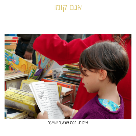
אגם קומו
צילום: נגה שנער-שויער