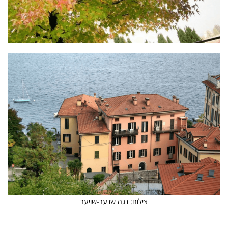
צילום: נגה שנער-שויער