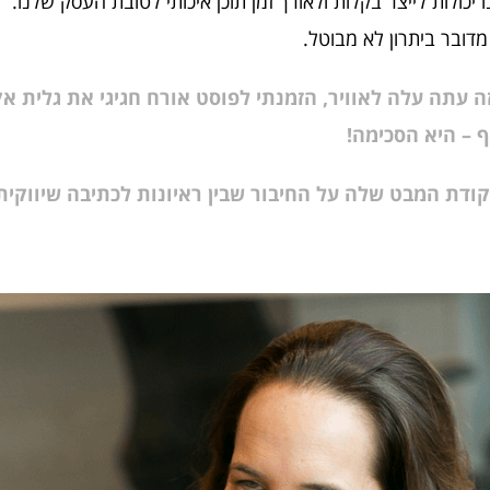
ו יכולות לייצר בקלות ולאורך זמן תוכן איכותי לטובת העסק שלנו.
מדובר ביתרון לא מבוטל.
 עתה עלה לאוויר, הזמנתי לפוסט אורח חגיגי את גלית אק
יף – היא הסכימה!
קודת המבט שלה על החיבור שבין ראיונות לכתיבה שיווקית