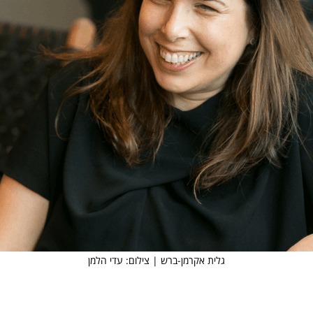
גלית אקרמן-ברש | צילום: עדי הלמן