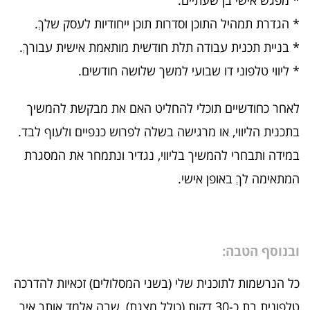
* הגדרת תמהיל התוכן וסדרות תוכן ייחודיות לעסק שלךְ.
* בניית תכנית עבודה תלת חודשית מותאמת אישית עבורךְ.
* ליווי טלפוני דו שבועי למשך שלושה חודשים.
לאחר כחודשיים תוכלי להחליט האם את מבקשת להמשיך
בתכנית הליווי, או מרגישה בשלה לפרוש כנפיים ולעוף לבד.
במידה ותבחרי להמשיך בליווי, נגדיר ונתמחר את המסגרת
המתאימה לךְ באופן אישי.
ובנוסף הטבה:
כל הנרשמות לתוכנית שלי (בשני המסלולים) זכאיות להדרכה
טלפונית בת כ-30 דקות (כולל מצגת), שבה אלמד אותך איך