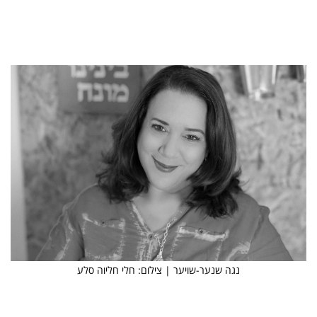
נגה שנער-שויער | צילום: חלי חליוה סלע