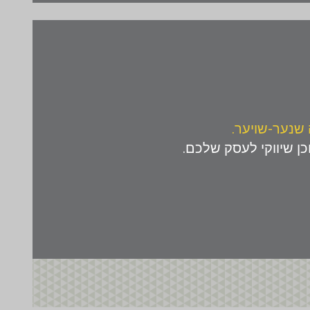
 שנער-שויער
.
וכן שיווקי לעסק שלכם.