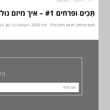
8:11
4 תגובות
Nog-adm
תַּכִים ופרחים #1 – איך מיזם נולד?
תַּכִים ופרחים #1 איך מיזם נולד? מרץ 2020. הקורונה כבר כאן. הסגר הראשון כבר מעבר לדלת; ואני – מבוהלת;
ה
הי