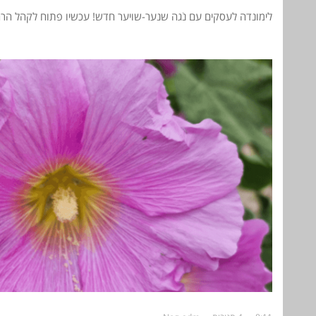
לימונדה לעסקים עם נֹגה שנער-שויער חדש! עכשיו פתוח לקהל הרח