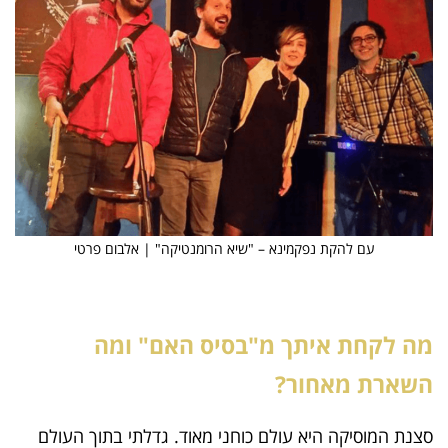
עם להקת נפקמינא – "שיא הרומנטיקה" | אלבום פרטי
מה לקחת איתך מ"בסיס האם" ומה
השארת מאחור?
סצנת המוסיקה היא עולם כוחני מאוד. גדלתי בתוך העולם