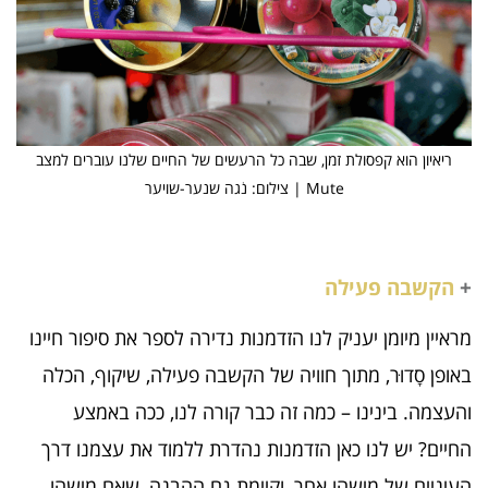
ריאיון הוא קפסולת זמן, שבה כל הרעשים של החיים שלנו עוברים למצב
Mute | צילום: נֹגה שנער-שויער
+
הקשבה פעילה
מראיין מיומן יעניק לנו הזדמנות נדירה לספר את סיפור חיינו
באופן סָדוּר, מתוך חוויה של הקשבה פעילה, שיקוף, הכלה
והעצמה. בינינו – כמה זה כבר קורה לנו, ככה באמצע
החיים? יש לנו כאן הזדמנות נהדרת ללמוד את עצמנו דרך
העיניים של מישהו אחר, וקיימת גם ההבנה, שאם מישהו