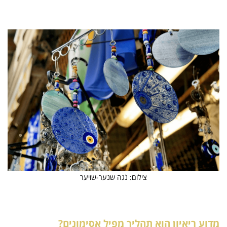
צילום: נֹגה שנער-שויער
מדוע ריאיון הוא תהליך מפיל אסימונים?