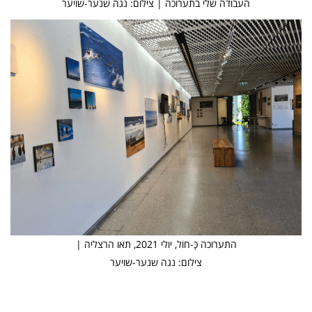
העבודה שלי בתערוכה | צילום: נגה שנער-שויער
התערוכה כָּ-חוֹל, יולי 2021, תאו הרצליה |
צילום: נגה שנער-שויער