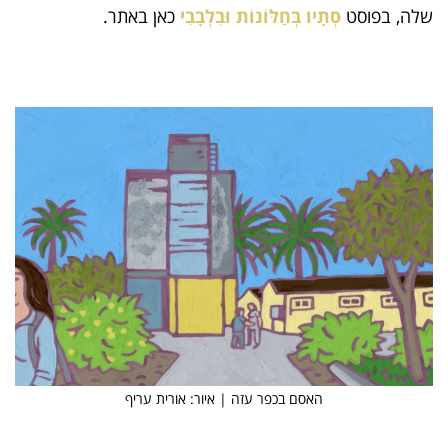
שלה, בפוסט
סְתָיו בְּחַלּוֹנוֹת וּבִלְבָבִי
כאן באתר.
האסם בכפר עזה | איור: אורית עריף