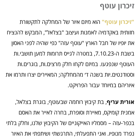
זיכרון עוטף
"זיכרון עוטף"
הוא מיזם איור של המחלקה לתקשורת
חזותית באקדמיה לאמנות ועיצוב "בצלאל", המבקש להנציח
את יופיו של חבל הארץ "עוטף עזה" כפי שהיה לפני האסון
בשבת ה-7.10.23, במטרה לגייס תרומות למען תושבי.ות
העוטף שנפגעו. במיזם לקחו חלק מרצים.ות, בוגרים.ות
וסטודנטים.יות בשנה ד׳ מהמחלקה; המאיירים יצרו ותרמו את
איוריהם במיוחד עבור הפרויקט.
אורית עריף
, בת קיבוץ רוחמה שבעוטף, בוגרת בצלאל,
אמנית קומיקס, מאיירת וסופרת, בחרה לאייר את האסם
בכפר-עזה – מסמליו האייקוניים של הקיבוץ שלנו, וחלק בלתי
נפרד מנופיו. ואני התפעלתי, התרגשתי ושיתפתי את האיור