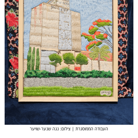
העבודה הממוסגרת | צילום: נגה שנער-שויער