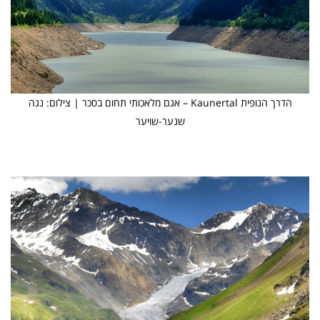
הדרך הנופית Kaunertal – אגם מלאכותי תחום בסכר | צילום: נגה
שנער-שויער