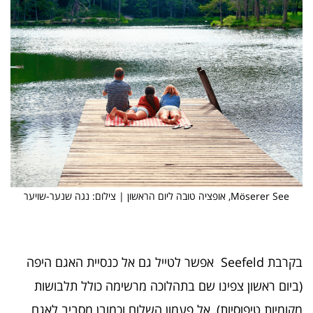
Möserer See, אופציה טובה ליום הראשון | צילום: נגה שנער-שויער
בקרבת Seefeld אפשר לטייל גם אל כנסיית האגם היפה
(ביום ראשון צפינו שם בתהלוכה מרשימה כולל תלבושות
מקומיות טיפוסיות), אל פעמון השלום וכמובן מסביב לאגם