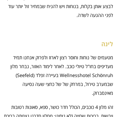
לבצע אותן בקלות, בנוחות ויש להניח שבמחיר זול יותר עוד
לפני ההגעה לשדה.
לינה
מטעמים של נוחות וחוסר רצון לארוז ולפרוק אנחנו תמיד
מעדיפים בחו"ל טיולי כוכב. לאחר לימוד האזור, נבחר מלון
Wellnesshotel Schönruh בעיירה זפלד (Seefeld)
שבמערב טירול, במרחק של של כחצי שעה נסיעה
מאינסברוק.
זהו מלון 4 כוכבים, הכולל חדר כושר, ספא, סאונות רטובות
ויבשות, בריכות שחייה (לא ניסינו; מחלון חדרנו נצפתה בריכת