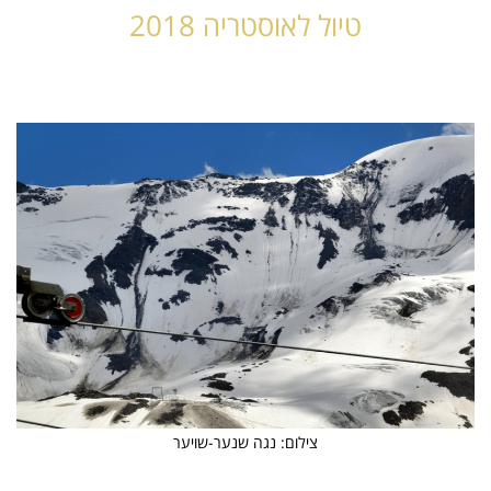
טיול לאוסטריה 2018
צילום: נגה שנער-שויער