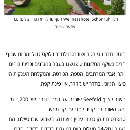
מלון Wellnesshotel Schönruh הנוף מחלון חדרנו | צילום: נגה
שנער-שויער
הזמנו חדר זוגי רגיל ושודרגנו לחדר דלוקס גדול ומרווח שנוף
הרים נשקף מחלונותיו. פגשנו בעבר במזרנים וכריות נוחים
יותר, אבל המרחבים, הספה, הכורסה, והמקלחת הענקית היו
פיצוי הגיוני. בחדר יש מקרר, אין פינת קפה.
חשוב לציין: Seefeld שוכנת על רמה בגובה של 1,200 מ',
ומזג האוויר בה קריר למדי עד קר ממש.
טמפרטורות הן כמובן עניין משתנה. בשבוע שבו טיילנו, הם
נעו בין 14-20 מעלות ביום למעלות בודדות בלילה. חדרי